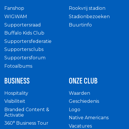
Fanshop
Rookvrij stadion
WIGWAM
Stadionbezoeken
Supportersraad
Buurtinfo
Buffalo Kids Club
Supportersfederatie
Supportersclubs
Supportersforum
Fotoalbums
BUSINESS
ONZE CLUB
Hospitality
Waarden
Visibiliteit
Geschiedenis
Branded Content &
Logo
Activatie
Native Americans
360° Business Tour
Vacatures