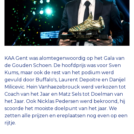
KAA Gent was alomtegenwoordig op het Gala van
de Gouden Schoen. De hoofdprijs was voor Sven
Kums, maar ook de rest van het podium werd
gevuld door Buffalo's, Laurent Depoitre en Danijel
Milicevic. Hein Vanhaezebrouck werd verkozen tot
Coach van het Jaar en Matz Sels tot Doelman van
het Jaar. Ook Nicklas Pedersen werd bekroond, hij
scoorde het mooiste doelpunt van het jaar. We
zetten alle prijzen en ereplaatsen nog even op een
rijtje.