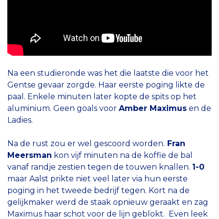
Na een studieronde was het die laatste die voor het
Gentse gevaar zorgde. Haar eerste poging likte de
paal. Enkele minuten later kopte de spits op het
aluminium. Geen goals voor
Amber Maximus
en de
Ladies.
Na de rust zou er wel gescoord worden.
Fran
Meersman
kon vijf minuten na de koffie de bal
vanaf randje zestien tegen de touwen knallen.
1-0
maar Aalst prikte niet veel later via hun eerste
poging in het tweede bedrijf tegen. Kort na de
gelijkmaker werd de staak opnieuw geraakt en zag
Maximus haar schot voor de lijn geblokt. Even leek