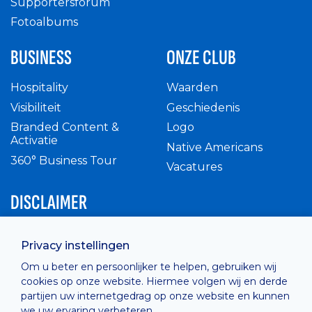
Supportersforum
Fotoalbums
BUSINESS
ONZE CLUB
Hospitality
Waarden
Visibiliteit
Geschiedenis
Branded Content &
Logo
Activatie
Native Americans
360° Business Tour
Vacatures
DISCLAIMER
Intern reglement
Privacy instellingen
Privacy Policy
Om u beter en persoonlijker te helpen, gebruiken wij
Cashless
cookies op onze website. Hiermee volgen wij en derde
verkoopsvoorwaarden
partijen uw internetgedrag op onze website en kunnen
Cookie Policy
we uw ervaring verbeteren.