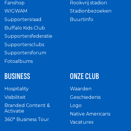
Fanshop
Rookvrij stadion
WIGWAM
Stadionbezoeken
Supportersraad
Buurtinfo
Buffalo Kids Club
Supportersfederatie
Supportersclubs
Supportersforum
Fotoalbums
BUSINESS
ONZE CLUB
Hospitality
Waarden
Visibiliteit
Geschiedenis
Branded Content &
Logo
Activatie
Native Americans
360° Business Tour
Vacatures