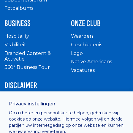
Fotoalbums
BUSINESS
ONZE CLUB
Hospitality
Waarden
Visibiliteit
Geschiedenis
Branded Content &
Logo
Activatie
Native Americans
360° Business Tour
Vacatures
DISCLAIMER
Intern reglement
Privacy instellingen
Privacy Policy
Om u beter en persoonlijker te helpen, gebruiken wij
Cashless
cookies op onze website. Hiermee volgen wij en derde
verkoopsvoorwaarden
partijen uw internetgedrag op onze website en kunnen
Cookie Policy
we uw ervaring verbeteren.