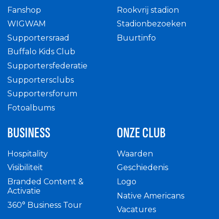
Fanshop
Rookvrij stadion
WIGWAM
Stadionbezoeken
Supportersraad
Buurtinfo
Buffalo Kids Club
Supportersfederatie
Supportersclubs
Supportersforum
Fotoalbums
BUSINESS
ONZE CLUB
Hospitality
Waarden
Visibiliteit
Geschiedenis
Branded Content &
Logo
Activatie
Native Americans
360° Business Tour
Vacatures