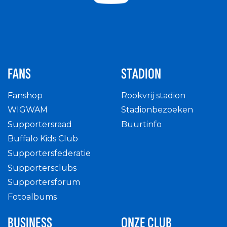
FANS
STADION
Fanshop
Rookvrij stadion
WIGWAM
Stadionbezoeken
Supportersraad
Buurtinfo
Buffalo Kids Club
Supportersfederatie
Supportersclubs
Supportersforum
Fotoalbums
BUSINESS
ONZE CLUB