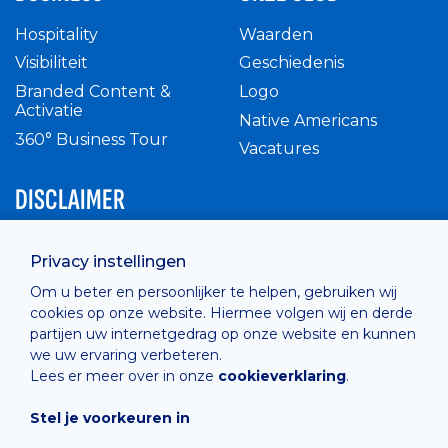
Hospitality
Waarden
Visibiliteit
Geschiedenis
Branded Content &
Logo
Activatie
Native Americans
360° Business Tour
Vacatures
DISCLAIMER
Intern reglement
Privacy instellingen
Privacy Policy
Om u beter en persoonlijker te helpen, gebruiken wij
Cashless
cookies op onze website. Hiermee volgen wij en derde
verkoopsvoorwaarden
partijen uw internetgedrag op onze website en kunnen
Cookie Policy
we uw ervaring verbeteren.
Lees er meer over in onze
cookieverklaring
.
Stel je voorkeuren in