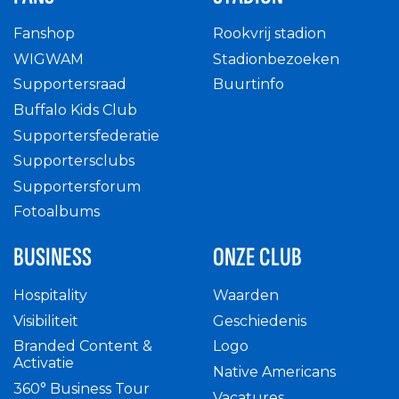
Fanshop
Rookvrij stadion
WIGWAM
Stadionbezoeken
Supportersraad
Buurtinfo
Buffalo Kids Club
Supportersfederatie
Supportersclubs
Supportersforum
Fotoalbums
BUSINESS
ONZE CLUB
Hospitality
Waarden
Visibiliteit
Geschiedenis
Branded Content &
Logo
Activatie
Native Americans
360° Business Tour
Vacatures