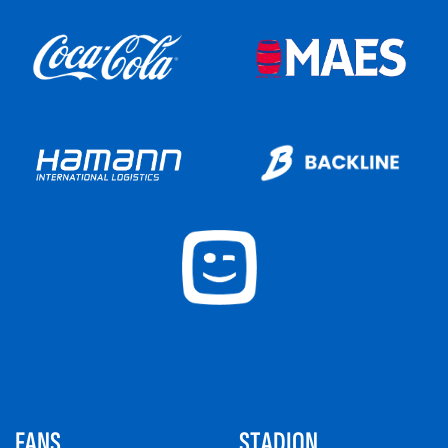
FANS
STADION