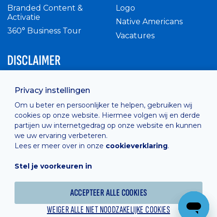
Branded Content &
Logo
Activatie
Native Americans
360° Business Tour
Vacatures
DISCLAIMER
Intern reglement
Privacy instellingen
Privacy Policy
Om u beter en persoonlijker te helpen, gebruiken wij
Cashless
cookies op onze website. Hiermee volgen wij en derde
verkoopsvoorwaarden
partijen uw internetgedrag op onze website en kunnen
Cookie Policy
we uw ervaring verbeteren.
Lees er meer over in onze
cookieverklaring
.
Stel je voorkeuren in
Hosted by
Combell
ACCEPTEER ALLE COOKIES
WEIGER ALLE NIET NOODZAKELIJKE COOKIES
Powered online by