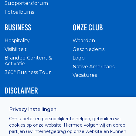
Supportersforum
Fotoalbums
BUSINESS
ONZE CLUB
Hospitality
Waarden
Visibiliteit
Geschiedenis
Branded Content &
Logo
Activatie
Native Americans
360° Business Tour
Vacatures
DISCLAIMER
Intern reglement
Privacy instellingen
Privacy Policy
Om u beter en persoonlijker te helpen, gebruiken wij
Cashless
cookies op onze website. Hiermee volgen wij en derde
verkoopsvoorwaarden
partijen uw internetgedrag op onze website en kunnen
Cookie Policy