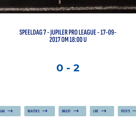
SPEELDAG
7
-
JUPILER PRO LEAGUE
- 17-09-
2017 OM 18:00 U
0
-
2
SLAG
REACTIES
DIGEST
LIVE
FOTO'S