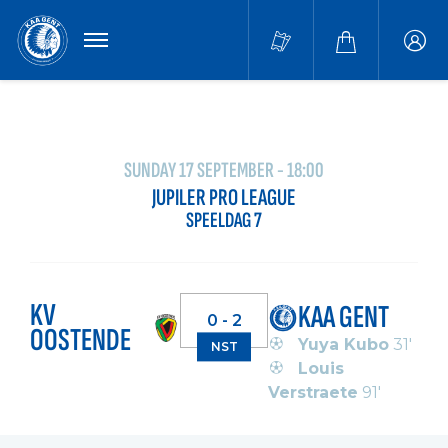
MENU
Buffa
accou
SUNDAY 17 SEPTEMBER - 18:00
JUPILER PRO LEAGUE
SPEELDAG 7
KV
KAA GENT
0 - 2
OOSTENDE
Yuya Kubo
31'
NST
Louis
Verstraete
91'