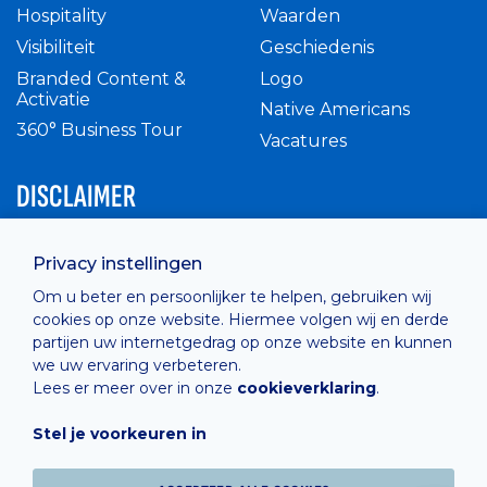
Hospitality
Waarden
Visibiliteit
Geschiedenis
Branded Content &
Logo
Activatie
Native Americans
360° Business Tour
Vacatures
DISCLAIMER
Intern reglement
Privacy instellingen
Privacy Policy
Om u beter en persoonlijker te helpen, gebruiken wij
Cashless
cookies op onze website. Hiermee volgen wij en derde
verkoopsvoorwaarden
partijen uw internetgedrag op onze website en kunnen
Cookie Policy
we uw ervaring verbeteren.
Lees er meer over in onze
cookieverklaring
.
Stel je voorkeuren in
Hosted by
Combell