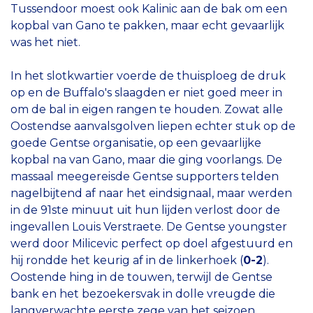
Tussendoor moest ook Kalinic aan de bak om een
kopbal van Gano te pakken, maar echt gevaarlijk
was het niet.
In het slotkwartier voerde de thuisploeg de druk
op en de Buffalo's slaagden er niet goed meer in
om de bal in eigen rangen te houden. Zowat alle
Oostendse aanvalsgolven liepen echter stuk op de
goede Gentse organisatie, op een gevaarlijke
kopbal na van Gano, maar die ging voorlangs. De
massaal meegereisde Gentse supporters telden
nagelbijtend af naar het eindsignaal, maar werden
in de 91ste minuut uit hun lijden verlost door de
ingevallen Louis Verstraete. De Gentse youngster
werd door Milicevic perfect op doel afgestuurd en
hij rondde het keurig af in de linkerhoek (
0-2
).
Oostende hing in de touwen, terwijl de Gentse
bank en het bezoekersvak in dolle vreugde die
langverwachte eerste zege van het seizoen