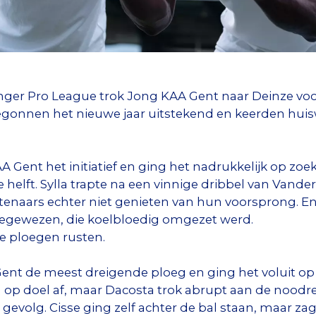
nger Pro League trok Jong KAA Gent naar Deinze vo
begonnen het nieuwe jaar uitstekend en keerden huis
 Gent het initiatief en ging het nadrukkelijk op zoek
helft. Sylla trapte na een vinnige dribbel van Vande
naars echter niet genieten van hun voorsprong. En
oegewezen, die koelbloedig omgezet werd.
e ploegen rusten.
nt de meest dreigende ploeg en ging het voluit op zo
 op doel af, maar Dacosta trok abrupt aan de noodre
gevolg. Cisse ging zelf achter de bal staan, maar za