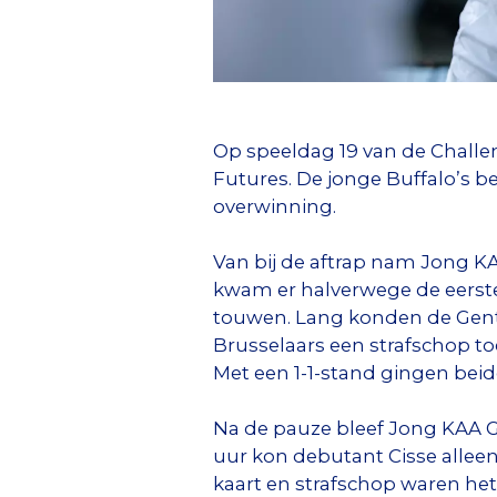
Op speeldag 19 van de Challe
Futures. De jonge Buffalo’s 
overwinning.
Van bij de aftrap nam Jong KAA
kwam er halverwege de eerste 
touwen. Lang konden de Gente
Brusselaars een strafschop t
Met een 1-1-stand gingen beid
Na de pauze bleef Jong KAA Ge
uur kon debutant Cisse alleen
kaart en strafschop waren het 