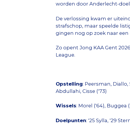
worden door Anderlecht-doe
De verlossing kwam er uiteind
strafschop, maar speelde listig
gingen nog op zoek naar een d
Zo opent Jong KAA Gent 2026 
League.
Opstelling
: Peersman, Diallo,
Abdullahi, Cisse ('73)
Wissels
: Morel ('64), Buggea (
Doelpunten
: '25 Sylla, '29 Ste