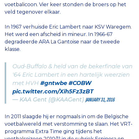
voetbalicoon. Vier keer stonden de broers op het
veld tegenover elkaar.
In 1967 verhuisde Eric Lambert naar KSV Waregem.
Het werd een afscheid in mineur. In 1966-67
degradeerde ARA La Gantoise naar de tweede
klasse.
Oud-Buffalo & held van de bekerfinale van
'64 Eric Lambert in een hartelijk weerzien
met HVH
#gntwbe
#COBW
pic.twitter.com/Xih5Fz3zBT
— KAA Gent (@KAAGent)
JANUARY 31, 2016
In 2011 slaagde hij er nogmaals in om de Belgische
voetbalwereld met verstomming te slaan. Het VRT-
programma Extra Time ging tijdens het
voetbalseizoen 2010/11 in de rubriek Espinosa op