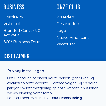
BUSINESS
ONZE CLUB
Hospitality
Waarden
Visibiliteit
Geschiedenis
Branded Content &
Logo
Activatie
Native Americans
360° Business Tour
Vacatures
DISCLAIMER
Intern reglement
Privacy instellingen
Privacy Policy
Om u beter en persoonlijker te helpen, gebruiken wij
Cashless
cookies op onze website. Hiermee volgen wij en derde
verkoopsvoorwaarden
partijen uw internetgedrag op onze website en kunnen
Cookie Policy
we uw ervaring verbeteren.
Lees er meer over in onze
cookieverklaring
.