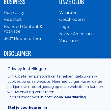
BUSINESS
ONZE CLUB
Hospitality
Waarden
Visibiliteit
Geschiedenis
Branded Content &
Logo
Activatie
Native Americans
360° Business Tour
Vacatures
DISCLAIMER
Intern reglement
Privacy instellingen
Privacy Policy
Om u beter en persoonlijker te helpen, gebruiken wij
Cashless
cookies op onze website. Hiermee volgen wij en derde
verkoopsvoorwaarden
partijen uw internetgedrag op onze website en kunnen
Cookie Policy
we uw ervaring verbeteren.
Lees er meer over in onze
cookieverklaring
.
Stel je voorkeuren in