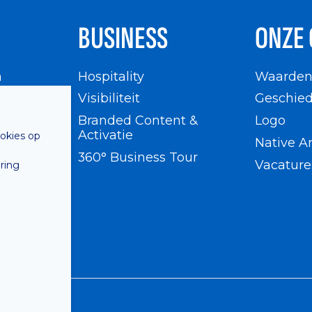
BUSINESS
ONZE 
n
Hospitality
Waarde
en
Visibiliteit
Geschied
Branded Content &
Logo
Activatie
ookies op
Native A
360° Business Tour
Vacature
ring