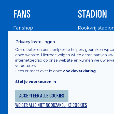
FANS
STADION
Fanshop
Rookvrij stadio
WIGWAM
Stadionbezoek
Privacy instellingen
Supportersraad
Buurtinfo
Om u beter en persoonlijker te helpen, gebruiken wij c
Buffalo Kids Club
onze website. Hiermee volgen wij en derde partijen uw
Supportersfederatie
internetgedrag op onze website en kunnen we uw erva
verbeteren.
Supportersclubs
Lees er meer over in onze
cookieverklaring
.
Supportersforum
Stel je voorkeuren in
Fotoalbums
ACCEPTEER ALLE COOKIES
WEIGER ALLE NIET NOODZAKELIJKE COOKIES
Hosted by
Combell