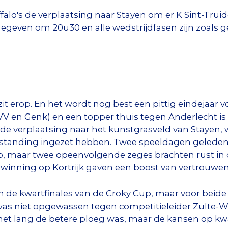
lo's de verplaatsing naar Stayen om er K Sint-Truide
geven om 20u30 en alle wedstrijdfasen zijn zoals gew
it erop. En het wordt nog best een pittig eindejaar v
VV en Genk) en een topper thuis tegen Anderlecht i
e verplaatsing naar het kunstgrasveld van Stayen, 
pstanding ingezet hebben. Twee speeldagen geleden
o, maar twee opeenvolgende zeges brachten rust in d
rwinning op Kortrijk gaven een boost van vertrouwen
 in de kwartfinales van de Croky Cup, maar voor beid
 was niet opgewassen tegen competitieleider Zulte
et lang de betere ploeg was, maar de kansen op kwali