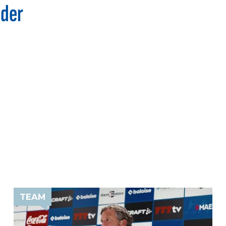
nder
TEAM