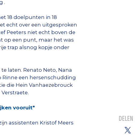
 .
t 18 doelpunten in 18
iet echt over een uitgesproken
tef Peeters niet echt boven de
ht op een punt, maar het was
je trap alsnog kopje onder
te laten. Renato Neto, Nana
cob Rinne een hersenschudding
ctie die Hein Vanhaezebrouck
Verstraete.
jken vooruit"
DELEN
ijn assistenten Kristof Meers