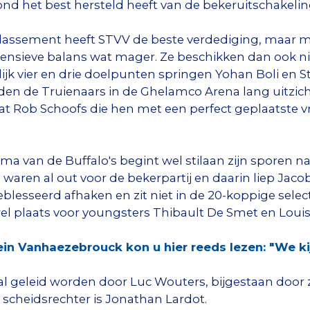
ond het best hersteld heeft van de bekeruitschakeling
lassement heeft STVV de beste verdediging, maar me
fensieve balans wat mager. Ze beschikken dan ook n
lijk vier en drie doelpunten springen Yohan Boli en S
dden de Truienaars in de Ghelamco Arena lang uitzic
 Rob Schoofs die hen met een perfect geplaatste vri
van de Buffalo's begint wel stilaan zijn sporen na 
waren al out voor de bekerpartij en daarin liep Ja
lesseerd afhaken en zit niet in de 20-koppige sele
l plaats voor youngsters Thibault De Smet en Louis 
n Vanhaezebrouck kon u hier reeds lezen: "We ki
zal geleid worden door Luc Wouters, bijgestaan door z
e scheidsrechter is Jonathan Lardot.