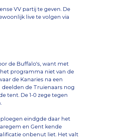
nse VV partij te geven. De
oonlijk live te volgen via
oor de Buffalo's, want met
s het programma niet van de
waar de Kanaries na een
 deelden de Truienaars nog
e tent. De 1-0 zege tegen
.
e ploegen eindgde daar het
-Waregem en Gent kende
ficatie onbenut liet. Het valt