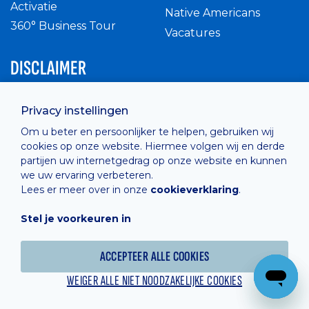
Activatie
Native Americans
360° Business Tour
Vacatures
DISCLAIMER
Intern reglement
Privacy instellingen
Privacy Policy
Om u beter en persoonlijker te helpen, gebruiken wij
Cashless
cookies op onze website. Hiermee volgen wij en derde
verkoopsvoorwaarden
partijen uw internetgedrag op onze website en kunnen
Cookie Policy
we uw ervaring verbeteren.
Lees er meer over in onze
cookieverklaring
.
Stel je voorkeuren in
Hosted by
Combell
ACCEPTEER ALLE COOKIES
WEIGER ALLE NIET NOODZAKELIJKE COOKIES
Powered online by