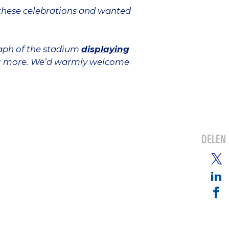
n these celebrations and wanted
aph of the stadium
displaying
ing more. We’d warmly welcome
DELEN