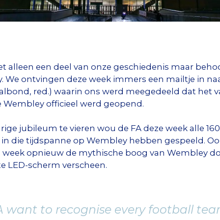
 alleen een deel van onze geschiedenis maar behoor
. We ontvingen deze week immers een mailtje in na
albond, red.) waarin ons werd meegedeeld dat het van
e Wembley officieel werd geopend.
arige jubileum te vieren wou de FA deze week alle 1
ie in die tijdspanne op Wembley hebben gespeeld. O
 week opnieuw de mythische boog van Wembley doen
te LED-scherm verscheen.
A want to recognise every football te