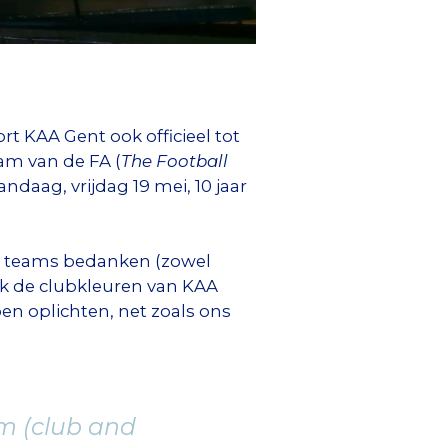
t KAA Gent ook officieel tot
am van de FA (
The Football
daag, vrijdag 19 mei, 10 jaar
60 teams bedanken (zowel
ok de clubkleuren van KAA
 oplichten, net zoals ons
am (club and