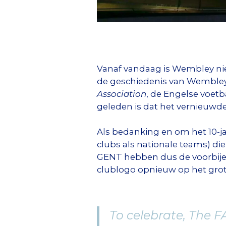
Vanaf vandaag is Wembley niet
de geschiedenis van Wembley
Association
, de Engelse voetb
geleden is dat het vernieuwd
Als bedanking en om het 10-j
clubs als nationale teams) d
GENT hebben dus de voorbije
clublogo opnieuw op het gro
To celebrate, The F