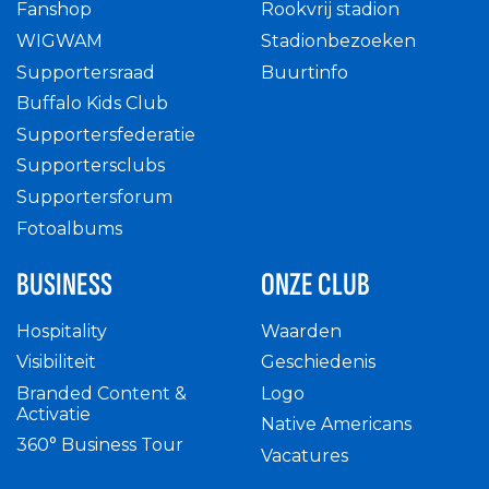
Fanshop
Rookvrij stadion
WIGWAM
Stadionbezoeken
Supportersraad
Buurtinfo
Buffalo Kids Club
Supportersfederatie
Supportersclubs
Supportersforum
Fotoalbums
BUSINESS
ONZE CLUB
Hospitality
Waarden
Visibiliteit
Geschiedenis
Branded Content &
Logo
Activatie
Native Americans
360° Business Tour
Vacatures