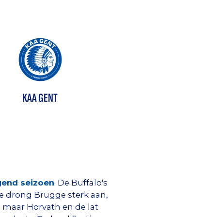
KAA GENT
gend seizoen
. De Buffalo's
e drong Brugge sterk aan,
, maar Horvath en de lat