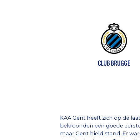
See you soon
@EuropaL
— KAA Gent (@KAAGent
CLUB BRUGGE
KAA Gent heeft zich op de la
bekroonden een goede eerste
maar Gent hield stand. Er war