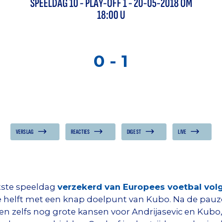
SPEELDAG
10
-
PLAY-OFF 1
- 20-05-2018 OM
eague
pic.twitter.com/T69ZsRak5r
18:00 U
20 MEI 2018
)
0
-
1
VERSLAG
REACTIES
DIGEST
LIVE
atste speeldag
verzekerd van Europees voetbal vol
 helft met een knap doelpunt van Kubo. Na de pauz
en zelfs nog grote kansen voor Andrijasevic en Kubo