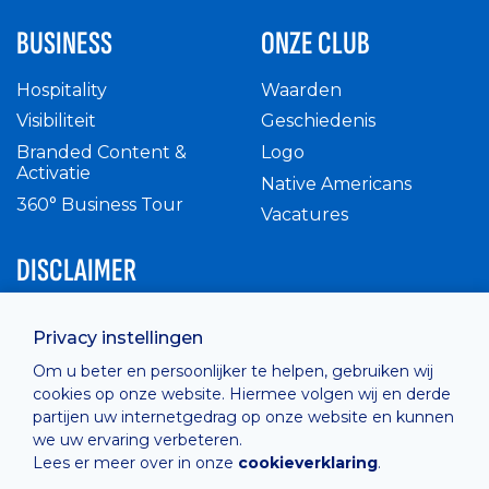
BUSINESS
ONZE CLUB
Hospitality
Waarden
Visibiliteit
Geschiedenis
Branded Content &
Logo
Activatie
Native Americans
360° Business Tour
Vacatures
DISCLAIMER
Intern reglement
Privacy instellingen
Privacy Policy
Om u beter en persoonlijker te helpen, gebruiken wij
Cashless
cookies op onze website. Hiermee volgen wij en derde
verkoopsvoorwaarden
partijen uw internetgedrag op onze website en kunnen
Cookie Policy
we uw ervaring verbeteren.
Lees er meer over in onze
cookieverklaring
.