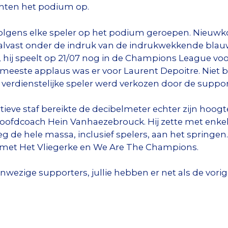
hten het podium op.
rvolgens elke speler op het podium geroepen. Nieu
h alvast onder de indruk van de indrukwekkende bla
j, hij speelt op 21/07 nog in de Champions League v
 meeste applaus was er voor Laurent Depoitre. Niet b
t verdienstelijke speler werd verkozen door de suppor
ortieve staf bereikte de decibelmeter echter zijn hoo
oofdcoach Hein Vanhaezebrouck. Hij zette met enkel
eg de hele massa, inclusief spelers, aan het springen
met Het Vliegerke en We Are The Champions.
aanwezige supporters, jullie hebben er net als de vori