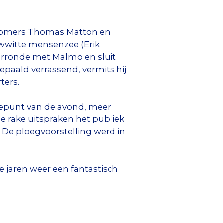
wkomers Thomas Matton en
uwwitte mensenzee (Erik
oorronde met Malmö en sluit
epaald verrassend, vermits hij
ters.
gtepunt van de avond, meer
e rake uitspraken het publiek
. De ploegvoorstelling werd in
ge jaren weer een fantastisch