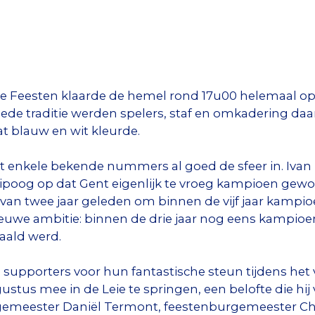
se Feesten klaarde de hemel rond 17u00 helemaal op 
goede traditie werden spelers, staf en omkadering da
at blauw en wit kleurde.
 enkele bekende nummers al goed de sfeer in. Ivan 
ipoog op dat Gent eigenlijk te vroeg kampioen gew
k van twee jaar geleden om binnen de vijf jaar kampi
euwe ambitie: binnen de drie jaar nog eens kampioen
haald werd.
supporters voor hun fantastische steun tijdens het 
stus mee in de Leie te springen, een belofte die hij 
urgemeester Daniël Termont, feestenburgemeester C