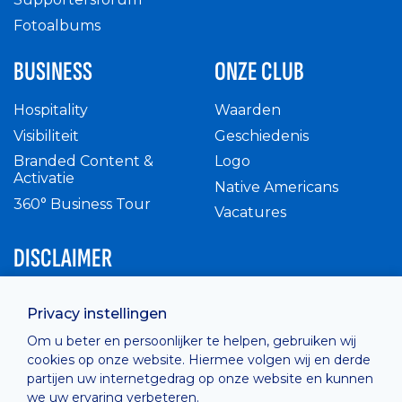
Fotoalbums
BUSINESS
ONZE CLUB
Hospitality
Waarden
Visibiliteit
Geschiedenis
Branded Content &
Logo
Activatie
Native Americans
360° Business Tour
Vacatures
DISCLAIMER
Intern reglement
Privacy instellingen
Privacy Policy
Om u beter en persoonlijker te helpen, gebruiken wij
Cashless
cookies op onze website. Hiermee volgen wij en derde
verkoopsvoorwaarden
partijen uw internetgedrag op onze website en kunnen
Cookie Policy
we uw ervaring verbeteren.