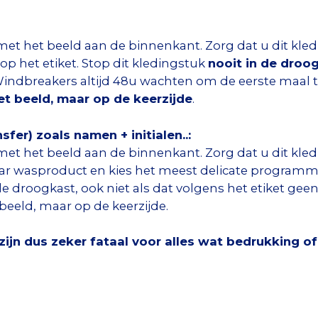
met het beeld aan de binnenkant. Zorg dat u dit kl
p het etiket. Stop dit kledingstuk
nooit in de droo
 Windbreakers altijd 48u wachten om de eerste maal 
het beeld, maar op de keerzijde
.
fer) zoals namen + initialen..:
met het beeld aan de binnenkant. Zorg dat u dit kl
aar wasproduct en kies het meest delicate programma
de droogkast, ook niet als dat volgens het etiket gee
 beeld, maar op de keerzijde.
jn dus zeker fataal voor alles wat bedrukking of