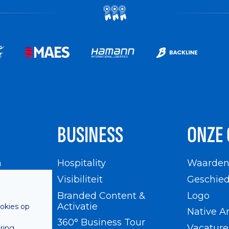
BUSINESS
ONZE 
n
Hospitality
Waarde
en
Visibiliteit
Geschied
Branded Content &
Logo
Activatie
ookies op
Native A
360° Business Tour
Vacature
ring