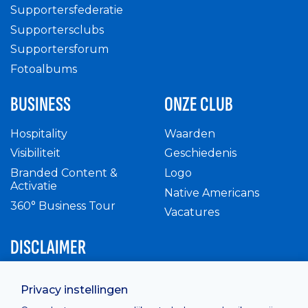
Supportersfederatie
Supportersclubs
Supportersforum
Fotoalbums
BUSINESS
ONZE CLUB
Hospitality
Waarden
Visibiliteit
Geschiedenis
Branded Content &
Logo
Activatie
Native Americans
360° Business Tour
Vacatures
DISCLAIMER
Intern reglement
Privacy instellingen
Privacy Policy