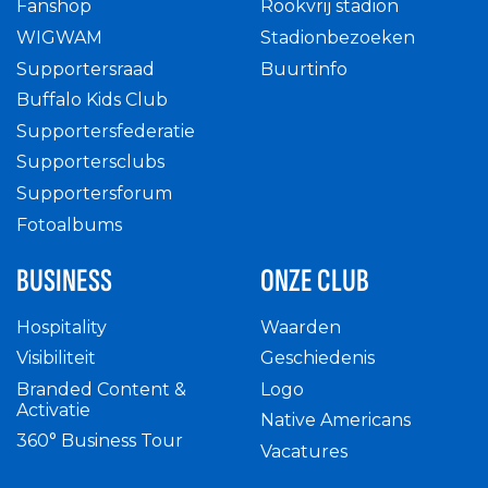
Fanshop
Rookvrij stadion
WIGWAM
Stadionbezoeken
Supportersraad
Buurtinfo
Buffalo Kids Club
Supportersfederatie
Supportersclubs
Supportersforum
Fotoalbums
BUSINESS
ONZE CLUB
Hospitality
Waarden
Visibiliteit
Geschiedenis
Branded Content &
Logo
Activatie
Native Americans
360° Business Tour
Vacatures