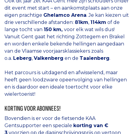
Ook dit jaar zet KAA Gent mee zijn schouders onder
dit event met start – en aankomstplaats aan onze
eigen prachtige
Ghelamco Arena
. Je kan kiezen uit
drie verschillende afstanden:
81km
,
114km
of de
lange tocht van
150 km,
voor elk wat wils dus!
Vanuit Gent gaat het richting Zottegem en Brakel
en worden enkele bekende hellingen aangedaan
van de Vlaamse voorjaarsklassiekers zoals
o.a.
Leberg
,
Valkenberg
en de
Taaienberg
.
Het parcours is uitdagend en afwisselend, maar
heeft geen loodzware opeenvolging van hellingen
en is daardoor een ideale toertocht voor elke
wielertoerist!
KORTING VOOR ABONNEES!
Bovendien is er voor de fietsende KAA
Gentsupporter een speciale
korting van €
3
voorzien op de daginschrijvingsprijs op vertoon