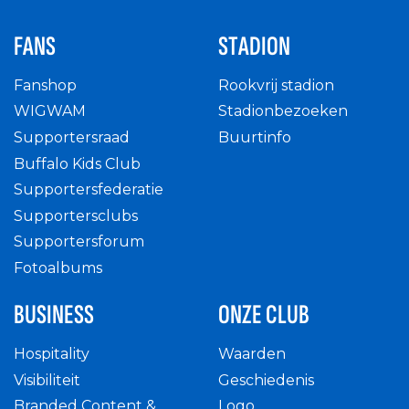
FANS
STADION
Fanshop
Rookvrij stadion
WIGWAM
Stadionbezoeken
Supportersraad
Buurtinfo
Buffalo Kids Club
Supportersfederatie
Supportersclubs
Supportersforum
Fotoalbums
BUSINESS
ONZE CLUB
Hospitality
Waarden
Visibiliteit
Geschiedenis
Branded Content &
Logo