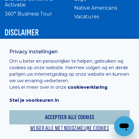
Activatie
Native Americans
360° Business Tour
Vacatures
DISCLAIMER
Intern reglement
Privacy instellingen
Privacy Policy
Om u beter en persoonlijker te helpen, gebruiken wij
Cashless
cookies op onze website. Hiermee volgen wij en derde
verkoopsvoorwaarden
partijen uw internetgedrag op onze website en kunnen
Cookie Policy
we uw ervaring verbeteren.
Lees er meer over in onze
cookieverklaring
.
Stel je voorkeuren in
Hosted by
Combell
ACCEPTEER ALLE COOKIES
WEIGER ALLE NIET NOODZAKELIJKE COOKIES
Powered online by