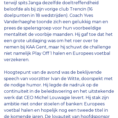
terwijl spits Janga dezelfde doeltreffendheid
beloofde als bij zijn vorige club Trencin (16
doelpunten in 18 wedstrijden). Coach Yves
Vanderhaeghe toonde zich een gelukkig man en
prees de spelersgroep voor hun voorbeeldige
mentaliteit de voorbije maanden. Hij gaf toe dat het
een grote uitdaging was om het roer over te
nemen bij KAA Gent, maar hij schuwt de challenge
niet namelijk Play Off 1 halen en Europees voetbal
verzekeren.
Hoogtepunt van de avond was de beklijvende
speech van voorzitter Ivan de Witte, doorspekt met
de nodige humor. Hij legde de nadruk op de
continuïteit in de beleidsvoering en het uitstekende
werk dat CEO Michel Louwagie levert. Hij stak zijn
ambitie niet onder stoelen of banken: Europees
voetbal halen en hopelijk nog een tweede titel in
de komende jaren. De loyauteit van hoofdsponsor