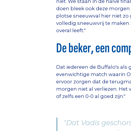
niet. We staan in de halve fin
doen bleek ook deze morgen vo
plotse sneeuwval hier niet zo
volledig sneeuwvrij te maken 
overal leeft."
De beker, een comp
Dat iedereen de Buffalo's als 
evenwichtige match waarin Oo
ervoor zorgen dat de terugma
morgen niet al verliezen. Het
of zelfs een 0-0 al goed zijn."
"Dat Vadis geschor