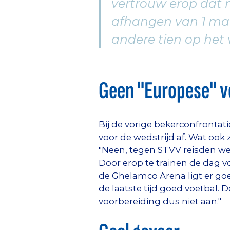
vertrouw erop dat m
afhangen van 1 man
andere tien op het 
Geen "Europese" v
Bij de vorige bekerconfrontat
voor de wedstrijd af. Wat ook 
"Neen, tegen STVV reisden we 
Door erop te trainen de dag v
de Ghelamco Arena ligt er go
de laatste tijd goed voetbal. 
voorbereiding dus niet aan."