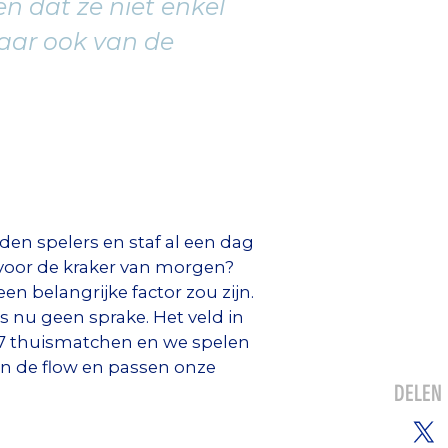
n dat ze niet enkel
maar ook van de
den spelers en staf al een dag
s voor de kraker van morgen?
n belangrijke factor zou zijn.
 nu geen sprake. Het veld in
n 7 thuismatchen en we spelen
 in de flow en passen onze
DELEN