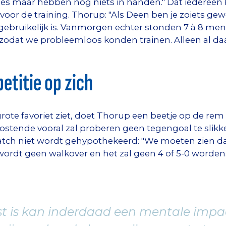
ales maar hebben nog niets in handen." Dat iedereen bi
or de training. Thorup: "Als Deen ben je zoiets ge
 gebruikelijk is. Vanmorgen echter stonden 7 à 8 me
zodat we probleemloos konden trainen. Alleen al daa
etitie op zich
grote favoriet ziet, doet Thorup een beetje op de rem
stende vooral zal proberen geen tegengoal te slikke
tch niet wordt gehypothekeerd: "We moeten zien dat
 wordt geen walkover en het zal geen 4 of 5-0 worden
st is kan inderdaad een mentale impa