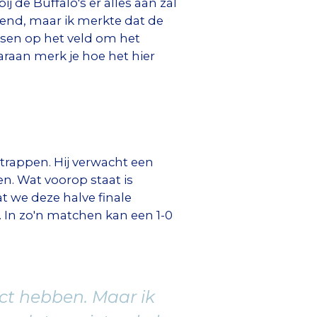
j de Buffalo's er alles aan zal
wend, maar ik merkte dat de
nsen op het veld om het
raan merk je hoe het hier
 trappen. Hij verwacht een
n. Wat voorop staat is
 we deze halve finale
. In zo'n matchen kan een 1-0
ct hebben. Maar ik