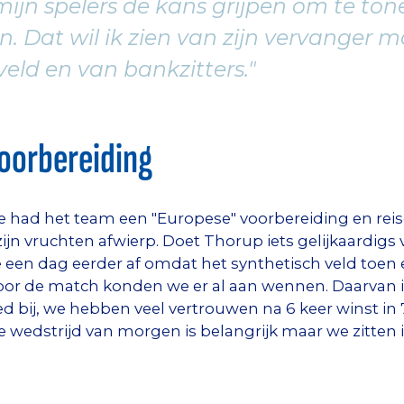
ijn spelers de kans grijpen om te tone
. Dat wil ik zien van zijn vervanger 
veld en van bankzitters."
oorbereiding
ie had het team een "Europese" voorbereiding en reis
zijn vruchten afwierp. Doet Thorup iets gelijkaardig
een dag eerder af omdat het synthetisch veld toen ee
oor de match konden we er al aan wennen. Daarvan is
ed bij, we hebben veel vertrouwen na 6 keer winst i
De wedstrijd van morgen is belangrijk maar we zitten