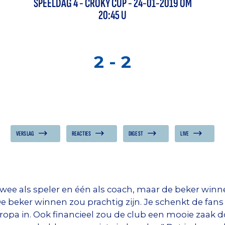
SPEELDAG
4
-
CROKY CUP
- 24-01-2019 OM
20:45 U
2
-
2
VERSLAG
REACTIES
DIGEST
LIVE
 twee als speler en één als coach, maar de beker win
De beker winnen zou prachtig zijn. Je schenkt de fans e
uropa in. Ook financieel zou de club een mooie zaak d