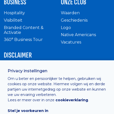
BUSINESS
ONZE CLUB
Hospitality
Waarden
Visibiliteit
Geschiedenis
Branded Content &
Logo
Activatie
Native Americans
360° Business Tour
Vacatures
DISCLAIMER
Intern reglement
Privacy instellingen
Privacy Policy
Om u beter en persoonlijker te helpen, gebruiken wij
Cashless
cookies op onze website. Hiermee volgen wij en derde
verkoopsvoorwaarden
partijen uw internetgedrag op onze website en kunnen
Cookie Policy
we uw ervaring verbeteren.
Lees er meer over in onze
cookieverklaring
.
Stel je voorkeuren in