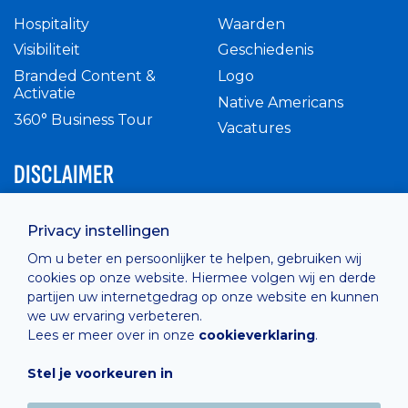
Hospitality
Waarden
Visibiliteit
Geschiedenis
Branded Content &
Logo
Activatie
Native Americans
360° Business Tour
Vacatures
DISCLAIMER
Intern reglement
Privacy instellingen
Privacy Policy
Om u beter en persoonlijker te helpen, gebruiken wij
Cashless
cookies op onze website. Hiermee volgen wij en derde
verkoopsvoorwaarden
partijen uw internetgedrag op onze website en kunnen
Cookie Policy
we uw ervaring verbeteren.
Lees er meer over in onze
cookieverklaring
.
Stel je voorkeuren in
Hosted by
Combell