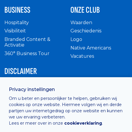
BUSINESS
ONZE CLUB
Hospitality
Waarden
Visibiliteit
Geschiedenis
Branded Content &
Logo
Activatie
Native Americans
360° Business Tour
Vacatures
DISCLAIMER
Intern reglement
Privacy instellingen
Privacy Policy
Om u beter en persoonlijker te helpen, gebruiken wij
Cashless
cookies op onze website. Hiermee volgen wij en derde
verkoopsvoorwaarden
partijen uw internetgedrag op onze website en kunnen
Cookie Policy
we uw ervaring verbeteren.
Lees er meer over in onze
cookieverklaring
.