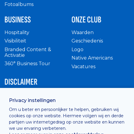
Fotoalbums
BUSINESS
ONZE CLUB
Hospitality
Waarden
Visibiliteit
Geschiedenis
Branded Content &
Logo
Activatie
Native Americans
360° Business Tour
Vacatures
DISCLAIMER
Intern reglement
Privacy instellingen
Privacy Policy
Om u beter en persoonlijker te helpen, gebruiken wij
Cashless
cookies op onze website. Hiermee volgen wij en derde
verkoopsvoorwaarden
partijen uw internetgedrag op onze website en kunnen
Cookie Policy
we uw ervaring verbeteren.