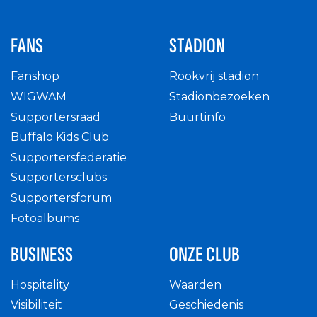
FANS
STADION
Fanshop
Rookvrij stadion
WIGWAM
Stadionbezoeken
Supportersraad
Buurtinfo
Buffalo Kids Club
Supportersfederatie
Supportersclubs
Supportersforum
Fotoalbums
BUSINESS
ONZE CLUB
Hospitality
Waarden
Visibiliteit
Geschiedenis