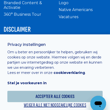
Branded Content &
Logo
Activatie
Native Americans
360° Business Tour
Vacatures
DISCLAIMER
Intern reglement
Privacy instellingen
Privacy Policy
Om u beter en persoonlijker te helpen, gebruiken wij
Cashless
cookies op onze website. Hiermee volgen wij en derde
verkoopsvoorwaarden
partijen uw internetgedrag op onze website en kunnen
Cookie Policy
we uw ervaring verbeteren.
Lees er meer over in onze
cookieverklaring
.
Stel je voorkeuren in
Hosted by
Combell
ACCEPTEER ALLE COOKIES
WEIGER ALLE NIET NOODZAKELIJKE COOKIES
Powered online by