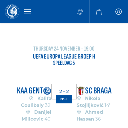
MENU
Buffa
accou
THURSDAY 24 NOVEMBER - 19:00
UEFA EUROPA LEAGUE GROEP H
SPEELDAG 5
KAA GENT
SC BRAGA
2 - 2
Kalifa
Nikola
NST
Coulibaly
32'
Stojiljković
14'
Danijel
Ahmed
Milicevic
40'
Hassan
36'