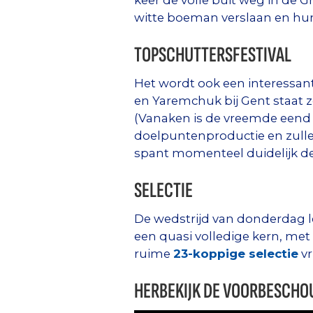
keer de volle buit weg in de 
witte boeman verslaan en hun
TOPSCHUTTERSFESTIVAL
Het wordt ook een interessant
en Yaremchuk bij Gent staat z
(Vanaken is de vreemde eend i
doelpuntenproductie en zulle
spant momenteel duidelijk de
SELECTIE
De wedstrijd van donderdag l
een quasi volledige kern, met
ruime
23-koppige selectie
vri
HERBEKIJK DE VOORBESCHOUW