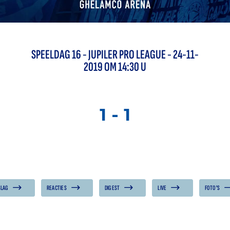
SPEELDAG
16
-
JUPILER PRO LEAGUE
- 24-11-
2019 OM 14:30 U
1
-
1
SLAG
REACTIES
DIGEST
LIVE
FOTO'S