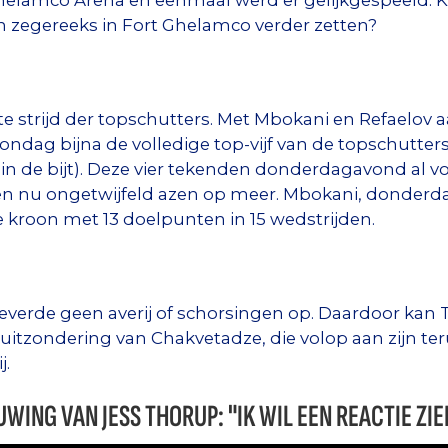
Ghelamco Arena en eenmaal werd er gelijkgespeeld. 
 zegereeks in Fort Ghelamco verder zetten?
e strijd der topschutters. Met Mbokani en Refaelov 
ondag bijna de volledige top-vijf van de topschutter
n de bijt). Deze vier tekenden donderdagavond al vo
n nu ongetwijfeld azen op meer. Mbokani, donderda
 kroon met 13 doelpunten in 15 wedstrijden.
everde geen averij of schorsingen op. Daardoor kan
 uitzondering van Chakvetadze, die volop aan zijn te
j.
ING VAN JESS THORUP: "IK WIL EEN REACTIE ZIE