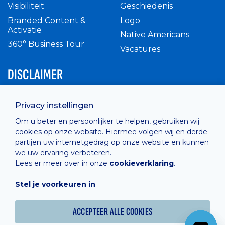
Visibiliteit
Geschiedenis
Branded Content &
Logo
Activatie
Native Americans
360° Business Tour
Vacatures
DISCLAIMER
Intern reglement
Privacy instellingen
Privacy Policy
Om u beter en persoonlijker te helpen, gebruiken wij
Cashless
cookies op onze website. Hiermee volgen wij en derde
verkoopsvoorwaarden
partijen uw internetgedrag op onze website en kunnen
Cookie Policy
we uw ervaring verbeteren.
Lees er meer over in onze
cookieverklaring
.
Stel je voorkeuren in
Hosted by
Combell
ACCEPTEER ALLE COOKIES