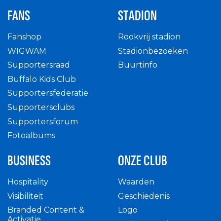
FANS
STADION
Fanshop
Rookvrij stadion
WIGWAM
Stadionbezoeken
Supportersraad
Buurtinfo
Buffalo Kids Club
Supportersfederatie
Supportersclubs
Supportersforum
Fotoalbums
BUSINESS
ONZE CLUB
Hospitality
Waarden
Visibiliteit
Geschiedenis
Branded Content &
Logo
Activatie