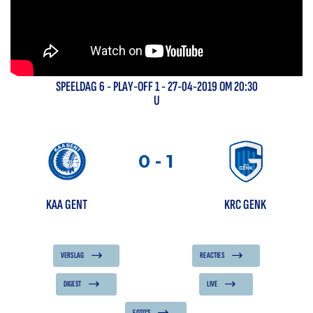
SPEELDAG
6
-
PLAY-OFF 1
- 27-04-2019 OM 20:30
U
0
-
1
KAA GENT
KRC GENK
VERSLAG
REACTIES
DIGEST
LIVE
FOTO'S