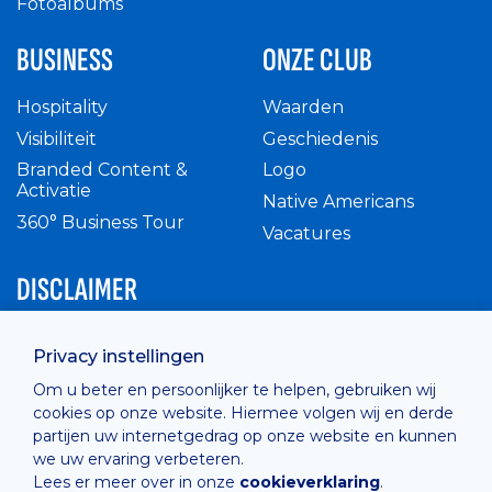
Fotoalbums
BUSINESS
ONZE CLUB
Hospitality
Waarden
Visibiliteit
Geschiedenis
Branded Content &
Logo
Activatie
Native Americans
360° Business Tour
Vacatures
DISCLAIMER
Intern reglement
Privacy instellingen
Privacy Policy
Om u beter en persoonlijker te helpen, gebruiken wij
Cashless
cookies op onze website. Hiermee volgen wij en derde
verkoopsvoorwaarden
partijen uw internetgedrag op onze website en kunnen
Cookie Policy
we uw ervaring verbeteren.
Lees er meer over in onze
cookieverklaring
.