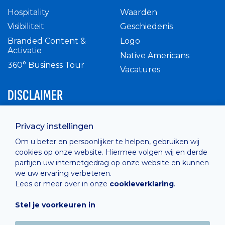
Hospitality
Waarden
Visibiliteit
Geschiedenis
Branded Content &
Logo
Activatie
Native Americans
360° Business Tour
Vacatures
DISCLAIMER
Intern reglement
Privacy instellingen
Privacy Policy
Om u beter en persoonlijker te helpen, gebruiken wij
Cashless
cookies op onze website. Hiermee volgen wij en derde
verkoopsvoorwaarden
partijen uw internetgedrag op onze website en kunnen
Cookie Policy
we uw ervaring verbeteren.
Lees er meer over in onze
cookieverklaring
.
Stel je voorkeuren in
Hosted by
Combell