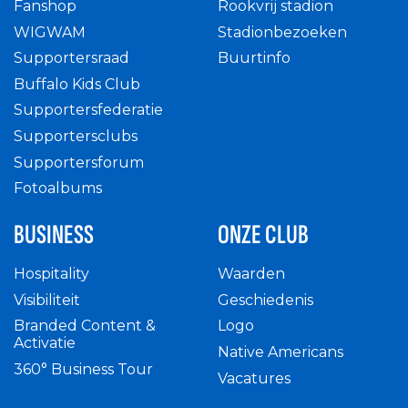
Fanshop
Rookvrij stadion
WIGWAM
Stadionbezoeken
Supportersraad
Buurtinfo
Buffalo Kids Club
Supportersfederatie
Supportersclubs
Supportersforum
Fotoalbums
BUSINESS
ONZE CLUB
Hospitality
Waarden
Visibiliteit
Geschiedenis
Branded Content &
Logo
Activatie
Native Americans
360° Business Tour
Vacatures