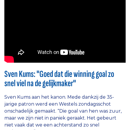
Sven Kums: "Goed dat die winning goal zo
snel viel na de gelijkmaker"
Sven Kums aan het kanon. Mede dankzij de 35-
jarige patron werd een Westels zondagsschot
onschadelijk gemaakt. “Die goal van hen was zuur,
maar we zijn niet in paniek geraakt. Het gebeurt
niet vaak dat we een achterstand zo snel