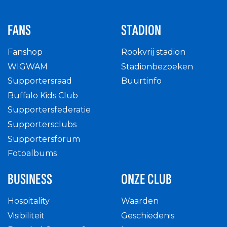
FANS
STADION
Fanshop
Rookvrij stadion
WIGWAM
Stadionbezoeken
Supportersraad
Buurtinfo
Buffalo Kids Club
Supportersfederatie
Supportersclubs
Supportersforum
Fotoalbums
BUSINESS
ONZE CLUB
Hospitality
Waarden
Visibiliteit
Geschiedenis