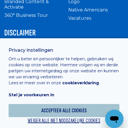
Branded Content &
Logo
Activatie
Native Americans
360° Business Tour
Vacatures
DISCLAIMER
Intern reglement
Privacy instellingen
Privacy Policy
Om u beter en persoonlijker te helpen, gebruiken wij
Cashless
cookies op onze website. Hiermee volgen wij en derde
verkoopsvoorwaarden
partijen uw internetgedrag op onze website en kunnen
Cookie Policy
we uw ervaring verbeteren.
Lees er meer over in onze
cookieverklaring
.
Stel je voorkeuren in
Hosted by
Combell
ACCEPTEER ALLE COOKIES
WEIGER ALLE NIET NOODZAKELIJKE COOKIES
Powered online by