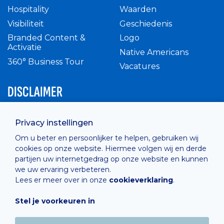
Hospitality
Waarden
Visibiliteit
Geschiedenis
Branded Content &
Logo
Activatie
Native Americans
360° Business Tour
Vacatures
DISCLAIMER
Intern reglement
Privacy instellingen
Privacy Policy
Om u beter en persoonlijker te helpen, gebruiken wij
Cashless
cookies op onze website. Hiermee volgen wij en derde
verkoopsvoorwaarden
partijen uw internetgedrag op onze website en kunnen
Cookie Policy
we uw ervaring verbeteren.
Lees er meer over in onze
cookieverklaring
.
Stel je voorkeuren in
Hosted by
Combell