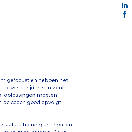
norm gefocust en hebben het
en de wedstrijden van Zenit
val oplossingen moeten
an de coach goed opvolgt,
 de laatste training en morgen
 vertrouwen getankt. Onze