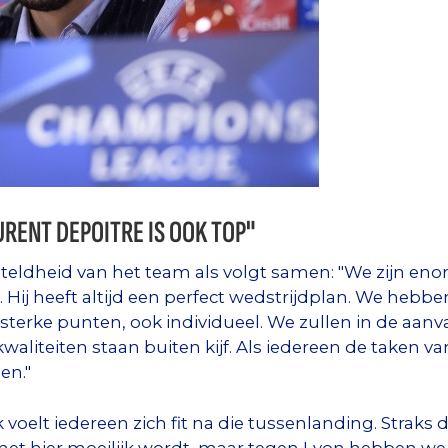
URENT DEPOITRE IS OOK TOP"
gesteldheid van het team als volgt samen: "We zijn e
 Hij heeft altijd een perfect wedstrijdplan. We hebb
terke punten, ook individueel. We zullen in de aan
aliteiten staan buiten kijf. Als iedereen de taken v
en."
k voelt iedereen zich fit na die tussenlanding. Straks
et hier moeilijk wordt, maar tegen Lyon hebben we