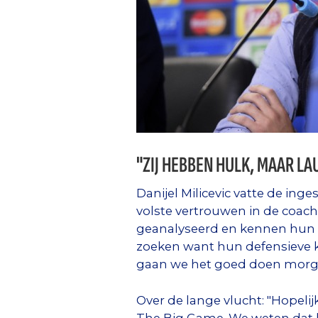
"ZIJ HEBBEN HULK, MAAR LA
Danijel Milicevic vatte de in
volste vertrouwen in de coach.
geanalyseerd en kennen hun s
zoeken want hun defensieve kw
gaan we het goed doen morg
Over de lange vlucht: "Hopelij
The Big Game. We weten dat h