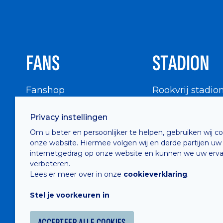
FANS
STADION
Fanshop
Rookvrij stadio
WIGWAM
Stadionbezoek
Privacy instellingen
Supportersraad
Buurtinfo
Om u beter en persoonlijker te helpen, gebruiken wij c
Buffalo Kids Club
onze website. Hiermee volgen wij en derde partijen uw
Supportersfederatie
internetgedrag op onze website en kunnen we uw erva
verbeteren.
Supportersclubs
Lees er meer over in onze
cookieverklaring
.
Supportersforum
Stel je voorkeuren in
Fotoalbums
ACCEPTEER ALLE COOKIES