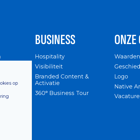
BUSINESS
ONZE 
n
Hospitality
Waarde
en
Visibiliteit
Geschied
Branded Content &
Logo
Activatie
ookies op
Native A
360° Business Tour
Vacature
ring