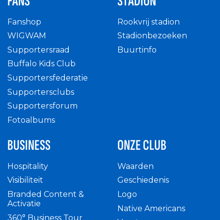
FANS
STADION
Fanshop
Rookvrij stadion
WIGWAM
Stadionbezoeken
Supportersraad
Buurtinfo
Buffalo Kids Club
Supportersfederatie
Supportersclubs
Supportersforum
Fotoalbums
BUSINESS
ONZE CLUB
Hospitality
Waarden
Visibiliteit
Geschiedenis
Branded Content &
Logo
Activatie
Native Americans
360° Business Tour