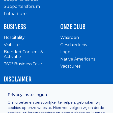
Supportersforum
Fotoalbums
BUSINESS
ONZE CLUB
Hospitality
Waarden
Visibiliteit
Geschiedenis
Branded Content &
Logo
Activatie
Native Americans
360° Business Tour
Vacatures
DISCLAIMER
Intern reglement
Privacy instellingen
Privacy Policy
Om u beter en persoonlijker te helpen, gebruiken wij
Cashless
cookies op onze website. Hiermee volgen wij en derde
verkoopsvoorwaarden