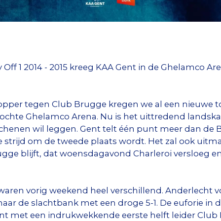
y Off 1 2014 - 2015 kreeg KAA Gent in de Ghelamco A
topper tegen Club Brugge kregen we al een nieuwe t
kochte Ghelamco Arena. Nu is het uittredend lands
schenen wil leggen. Gent telt één punt meer dan de 
 strijd om de tweede plaats wordt. Het zal ook uitm
ugge blijft, dat woensdagavond Charleroi versloeg en
aren vorig weekend heel verschillend. Anderlecht vo
naar de slachtbank met een droge 5-1. De euforie in
nt met een indrukwekkende eerste helft leider Clu