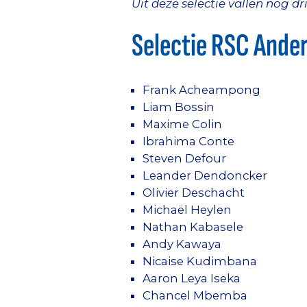
Uit deze selectie vallen nog 
Selectie RSC Ande
Frank Acheampong
Liam Bossin
Maxime Colin
Ibrahima Conte
Steven Defour
Leander Dendoncker
Olivier Deschacht
Michaël Heylen
Nathan Kabasele
Andy Kawaya
Nicaise Kudimbana
Aaron Leya Iseka
Chancel Mbemba